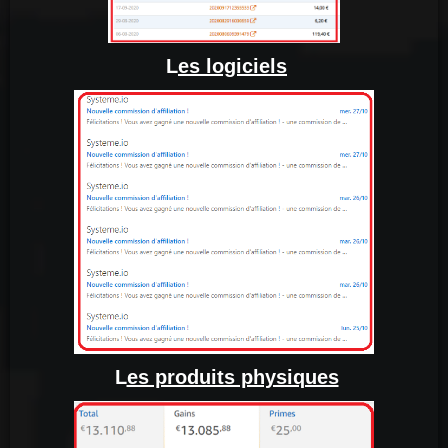
L
es logiciels
L
es produits physiques